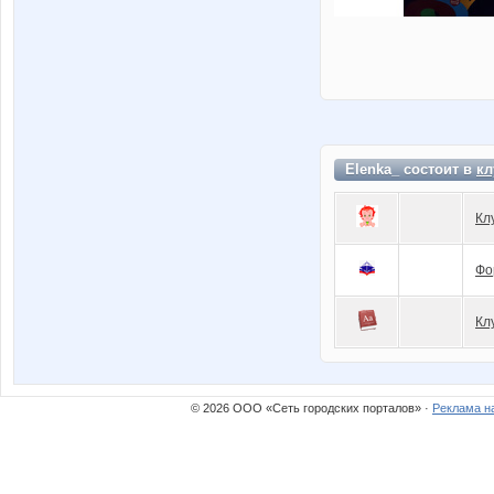
Elenka_ состоит в
кл
Кл
Фо
Кл
© 2026 ООО «Сеть городских порталов» ·
Реклама н