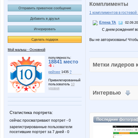
Комплименты
Отправить приватное сообщение
1 комплиментов в гостевой 
Добавить в друзья
Елена ТА
02.09.20
Игнорировать
С днем рождения! все
Сделать подарок
Вы не авторизованы! Чтоб
Мой малыш - Основной
популярность:
18841 место
Метки лидеров
-6 ↓
рейтинг
1435
?
Привилегированный
пользователь
10
уровня
Интервью
Статистика портрета:
Последние
фотогра
сейчас просматривают портрет - 0
зарегистрированные пользователи
посетившие портрет за 7 дней - 0